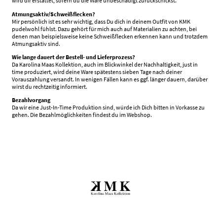
wird dir erstattet, sofern du die Ware unbeschädigt zurückschickst.
Atmungsaktiv/Schweißflecken?
Mir persönlich ist es sehr wichtig, dass Du dich in deinem Outfit von KMK
pudelwohl fühlst. Dazu gehört für mich auch auf Materialien zu achten, bei
denen man beispielsweise keine Schweißflecken erkennen kann und trotzdem
Atmungsaktiv sind.
Wie lange dauert der Bestell- und Lieferprozess?
Da Karolina Maas Kollektion, auch im Blickwinkel der Nachhaltigkeit, just in
time produziert, wird deine Ware spätestens sieben Tage nach deiner
Vorauszahlung versandt. In wenigen Fällen kann es ggf. länger dauern, darüber
wirst du rechtzeitig informiert.
Bezahlvorgang
Da wir eine Just-In-Time Produktion sind, würde ich Dich bitten in Vorkasse zu
gehen. Die Bezahlmöglichkeiten findest du im Webshop.